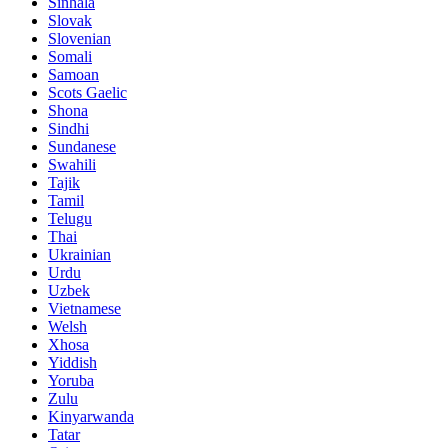
Sinhala
Slovak
Slovenian
Somali
Samoan
Scots Gaelic
Shona
Sindhi
Sundanese
Swahili
Tajik
Tamil
Telugu
Thai
Ukrainian
Urdu
Uzbek
Vietnamese
Welsh
Xhosa
Yiddish
Yoruba
Zulu
Kinyarwanda
Tatar