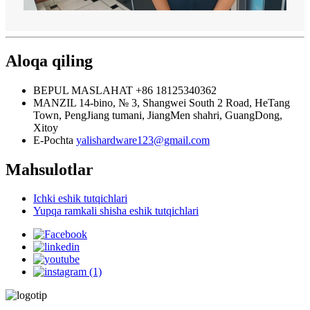
Aloqa qiling
BEPUL MASLAHAT
+86 18125340362
MANZIL
14-bino, № 3, Shangwei South 2 Road, HeTang
Town, PengJiang tumani, JiangMen shahri, GuangDong,
Xitoy
E-Pochta
yalishardware123@gmail.com
Mahsulotlar
Ichki eshik tutqichlari
Yupqa ramkali shisha eshik tutqichlari