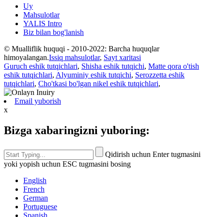
Uy
Mahsulotlar
YALIS Intro
Biz bilan bog'lanish
© Mualliflik huquqi - 2010-2022: Barcha huquqlar
himoyalangan.
Issiq mahsulotlar
,
Sayt xaritasi
Guruch eshik tutqichlari
,
Shisha eshik tutqichi
,
Matte qora o'tish
eshik tutqichlari
,
Alyuminiy eshik tutqichi
,
Serozzetta eshik
tutqichlari
,
Cho'tkasi bo'lgan nikel eshik tutqichlari
,
Email yuborish
x
Bizga xabaringizni yuboring:
Qidirish uchun Enter tugmasini
yoki yopish uchun ESC tugmasini bosing
English
French
German
Portuguese
Spanish