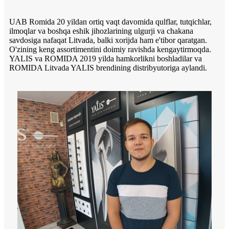
UAB Romida 20 yildan ortiq vaqt davomida qulflar, tutqichlar,
ilmoqlar va boshqa eshik jihozlarining ulgurji va chakana
savdosiga nafaqat Litvada, balki xorijda ham e'tibor qaratgan.
O'zining keng assortimentini doimiy ravishda kengaytirmoqda.
YALIS va ROMIDA 2019 yilda hamkorlikni boshladilar va
ROMIDA Litvada YALIS brendining distribyutoriga aylandi.