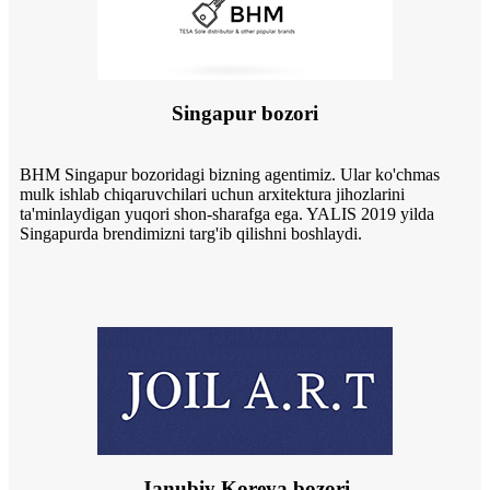
Singapur bozori
BHM Singapur bozoridagi bizning agentimiz. Ular ko'chmas
mulk ishlab chiqaruvchilari uchun arxitektura jihozlarini
ta'minlaydigan yuqori shon-sharafga ega. YALIS 2019 yilda
Singapurda brendimizni targ'ib qilishni boshlaydi.
Janubiy Koreya bozori