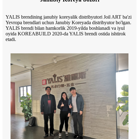
YALIS brendining janubiy koreyalik distribyutori Joil ART ba'zi
Yevropa brendlari uchun Janubiy Koreyada distribyutor bo'lgan.
YALIS brendi bilan hamkorlik 2019-yilda boshlanadi va iyul
oyida KOREABUILD 2020-da YALIS brendi ostida ishtirok
etadi.