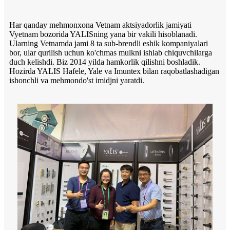
Har qanday mehmonxona Vetnam aktsiyadorlik jamiyati
Vyetnam bozorida YALISning yana bir vakili hisoblanadi.
Ularning Vetnamda jami 8 ta sub-brendli eshik kompaniyalari
bor, ular qurilish uchun ko'chmas mulkni ishlab chiquvchilarga
duch kelishdi. Biz 2014 yilda hamkorlik qilishni boshladik.
Hozirda YALIS Hafele, Yale va Imuntex bilan raqobatlashadigan
ishonchli va mehmondo'st imidjni yaratdi.