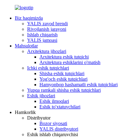
Biz haqimizda
YALIS zavod brendi
Rivojlanish jarayoni
Ishlab chiqarish
YALIS jamoasi
Mahsulotlar
Arxitektura jihozlari
Arxitektura eshik tutqichi
Arxitektura eshiklarini o'rnatish
Ichki eshik tutqichlari
Shisha eshik tutqichlari
Yog'och eshik tutqichlari
Hamyonbop hashamatli eshik tutqichlari
Yupqa ramkali shisha eshik tutqichlari
Eshik jihozlari
Eshik ilmoqlari
Eshik to'xtatuvchilari
Hamkorlik
Distribyutor
Bozor siyosati
YALIS distribyutori
Eshik ishlab chiqaruvchisi