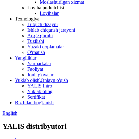
Moslashtirilgan xizmat
Loyiha pudratchisi
Loyihalar
Texnologiya
Tutqich dizayni
Ishlab chiqarish jarayoni
Ar-ge guruhi
Tuzilishi
Yuzaki qoplamalar
O'rnatish
Yangiliklar
Yarmarkalar
Faoliyat
Jonli g'oyalar
Yuklab olish\Onlayn o'qish
YALIS Intro
Yuklab oling
Sertifikat
Biz bilan bog'lanish
English
YALIS distribyutori