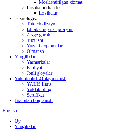
Moslashtirilgan xizmat
Loyiha pudratchisi
Loyihalar
Texnologiya
Tutqich dizayni
Ishlab chiqarish jarayoni
Ar-ge guruhi
Tuzilishi
Yuzaki qoplamalar
O'rnatish
Yangiliklar
Yarmarkalar
Faoliyat
Jonli g'oyalar
Yuklab olish\Onlayn o'qish
YALIS Intro
Yuklab oling
Sertifikat
Biz bilan bog'lanish
English
Uy
Yangiliklar