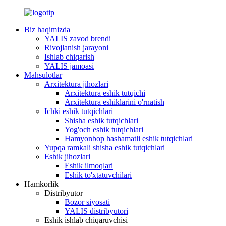
Biz haqimizda
YALIS zavod brendi
Rivojlanish jarayoni
Ishlab chiqarish
YALIS jamoasi
Mahsulotlar
Arxitektura jihozlari
Arxitektura eshik tutqichi
Arxitektura eshiklarini o'rnatish
Ichki eshik tutqichlari
Shisha eshik tutqichlari
Yog'och eshik tutqichlari
Hamyonbop hashamatli eshik tutqichlari
Yupqa ramkali shisha eshik tutqichlari
Eshik jihozlari
Eshik ilmoqlari
Eshik to'xtatuvchilari
Hamkorlik
Distribyutor
Bozor siyosati
YALIS distribyutori
Eshik ishlab chiqaruvchisi