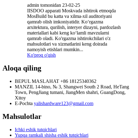
admin tomonidan 23-02-25
IISDOO apparati Moskvada ishtirok etmoqda
MosBuild bu katta va xilma-xil auditoriyani
qamrab olish imkoniyatidir. Ko‘rgazma
arxitektura, qurilish, interyer dizayni, pardozlash
materiallari kabi keng ko‘lamli mavzularni
qamrab oladi. Ko'rgazma ishtirokchilari o'z
mahsulotlari va xizmatlarini keng doirada
namoyish etishlari mumkin...
Ko'proq o'qish
Aloqa qiling
BEPUL MASLAHAT
+86 18125340362
MANZIL
14-bino, № 3, Shangwei South 2 Road, HeTang
Town, PengJiang tumani, JiangMen shahri, GuangDong,
Xitoy
E-Pochta
yalishardware123@gmail.com
Mahsulotlar
Ichki eshik tutqichlari
Yupqa ramkali shisha eshik tutqichlari