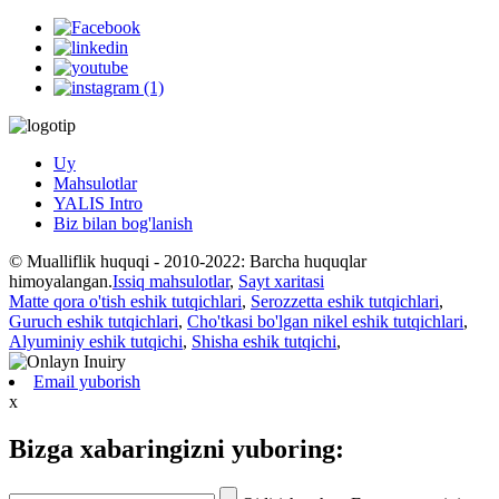
Uy
Mahsulotlar
YALIS Intro
Biz bilan bog'lanish
© Mualliflik huquqi - 2010-2022: Barcha huquqlar
himoyalangan.
Issiq mahsulotlar
,
Sayt xaritasi
Matte qora o'tish eshik tutqichlari
,
Serozzetta eshik tutqichlari
,
Guruch eshik tutqichlari
,
Cho'tkasi bo'lgan nikel eshik tutqichlari
,
Alyuminiy eshik tutqichi
,
Shisha eshik tutqichi
,
Email yuborish
x
Bizga xabaringizni yuboring: