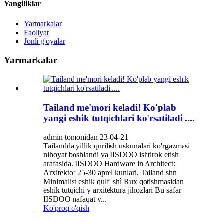
Yangiliklar
Yarmarkalar
Faoliyat
Jonli g'oyalar
Yarmarkalar
Tailand me'mori keladi! Ko'plab
yangi eshik tutqichlari ko'rsatiladi ....
admin tomonidan 23-04-21
Tailandda yillik qurilish uskunalari ko'rgazmasi
nihoyat boshlandi va IISDOO ishtirok etish
arafasida. IISDOO Hardware in Architect:
Arxitektor 25-30 aprel kunlari, Tailand shn
Minimalist eshik qulfi shì Rux qotishmasidan
eshik tutqichi y arxitektura jihozlari Bu safar
IISDOO nafaqat v...
Ko'proq o'qish