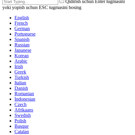
Qidirish uchun Enter tugmasini
yoki yopish uchun ESC tugmasini bosing
English
French
German
Portuguese
Spanish
Russian
Japanese
Korean
Arabic
Irish
Greek
Turkish
Italian
Danish
Romanian
Indonesian
Czech
Afrikaans
Swedish
Polish
Basque
Catalan